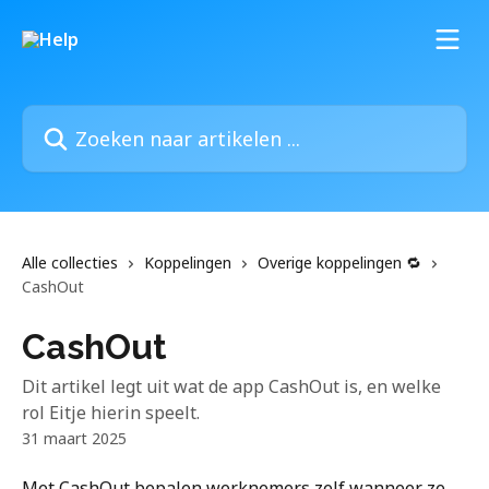
Naar de hoofdinhoud
Zoeken naar artikelen ...
Alle collecties
Koppelingen
Overige koppelingen 🔁
CashOut
CashOut
Dit artikel legt uit wat de app CashOut is, en welke
rol Eitje hierin speelt.
31 maart 2025
Met CashOut bepalen werknemers zelf wanneer ze 