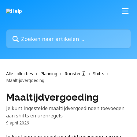
Naar de hoofdinhoud
Zoeken naar artikelen ...
Alle collecties
Planning
Rooster 🗓️
Shifts
Maaltijdvergoeding
Maaltijdvergoeding
Je kunt ingestelde maaltijdvergoedingen toevoegen
aan shifts en urenregels.
9 april 2026
Je kunt een personeelsmaaltijd toevoegen aan een 