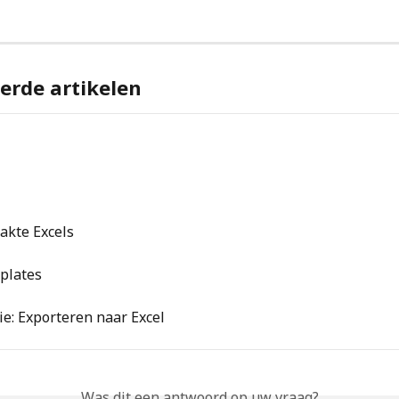
erde artikelen
akte Excels
plates
ie: Exporteren naar Excel
Was dit een antwoord op uw vraag?