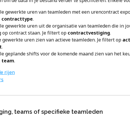
en om de data in je bestand verder te specificeren. Enkele v
alle gewerkte uren van teamleden met een urencontract expor
 
contracttype
.
alle gewerkte uren uit de organisatie van teamleden die in j
 op contract staan. Je filtert op 
contractvestiging
.
de gewerkte uren zien van actieve teamleden. Je filtert op 
act
t
.
alle geplande shifts voor de komende maand zien van het ke
 
team
.
de rijen
rs
iging, teams of specifieke teamleden