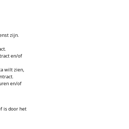
enst zijn.
 
ct.
tract en/of 
a wilt zien, 
tract.
uren en/of 
f is door het 