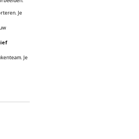
oorbeelden:
teren. Je 
ouw 
ief 
ukenteam. Je 