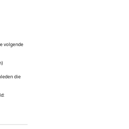
de volgende 
) 
mleden die 
ld: