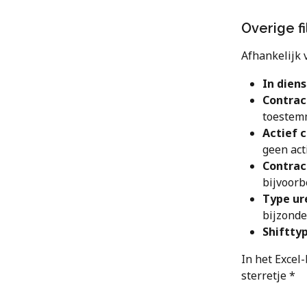
Overige fi
Afhankelijk v
In diens
Contrac
toestemm
Actief 
geen acti
Contrac
bijvoorb
Type ur
bijzonder
Shiftty
In het Excel-
sterretje * 