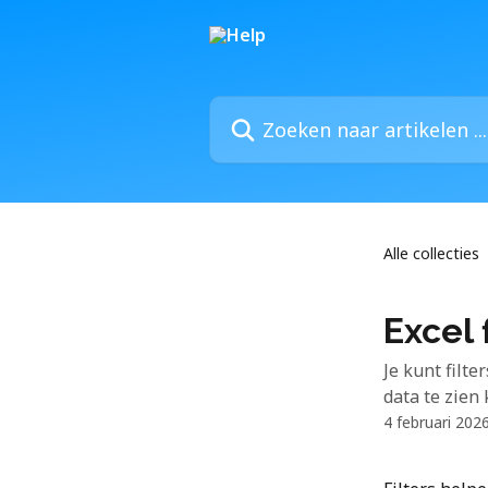
Naar de hoofdinhoud
Zoeken naar artikelen ...
Alle collecties
Excel 
Je kunt filt
data te zien k
4 februari 202