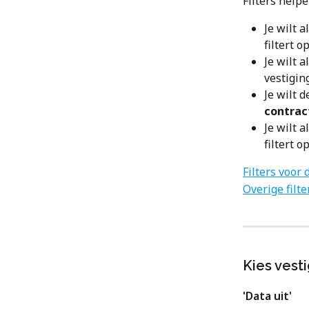
Filters help
Je wilt 
filtert op
Je wilt 
vestiging
Je wilt 
contrac
Je wilt 
filtert op
Filters voor 
Overige filte
Kies vest
'Data uit​'