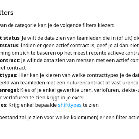
lters
an de categorie kan je de volgende filters kiezen:
t status
: Je wilt de data zien van teamleden die in (of uit) di
tstatus
: Indien er geen actief contract is, geef je al dan niet
ing om zich te baseren op het meest recente actieve contra
contract
: Je wilt de data zien van mensen met een actief con
ef contract.
ttypes
: Hier kan je kiezen van welke contracttypes je de dat
eeld van teamleden met een nulurencontract of vast urencon
enregel
: Kies of je enkel gewerkte uren, verlofuren, ziekte-
 verlofuren te zien krijgt in je excel.
pes
: Krijg enkel bepaalde 
shifttypes
 te zien. 
bestand zal je zien voor welke kolom(men) er een filter actie