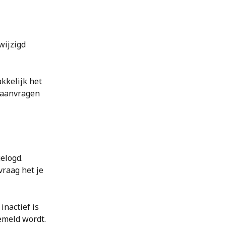
 
ijzigd 
kkelijk het 
 aanvragen 
elogd. 
vraag het je 
inactief is 
emeld wordt. 