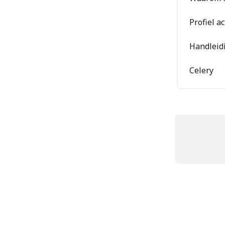
Profiel a
Handleidi
Celery