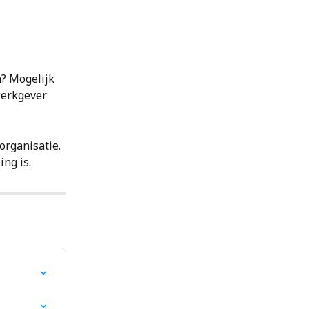
? Mogelijk 
werkgever 
rganisatie. 
ng is.