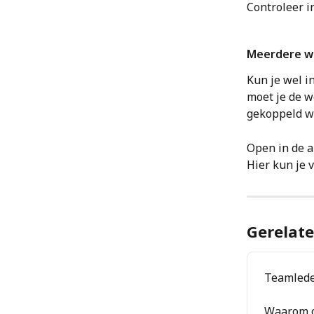
Controleer i
Meerdere w
Kun je wel i
moet je de w
gekoppeld wa
Open in de a
Hier kun je 
Gerelate
Teamlede
Waarom o