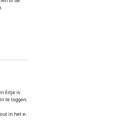
ien of de 
.
 Eitje is 
 te loggen. 
out in het e-