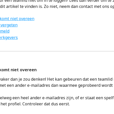
 of een teamlid niet om in te loggen? Lees dan verder om te z
dit artikel te vinden is. Zo niet, neem dan contact met ons op
komt niet overeen
vergeten
emeld
erkgevers
 komt niet overeen
vaker dan je zou denken! Het kan gebeuren dat een teamlid in
et een ander e-mailadres dan waarmee geprobeerd wordt in
elweg een heel ander e-mailadres zijn, of er staat een spelf
het profiel. Controleer dat dus eerst.