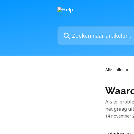
Naar de hoofdinhoud
Zoeken naar artikelen ...
Alle collecties
Waaro
Als er probl
het graag uit
14 november 