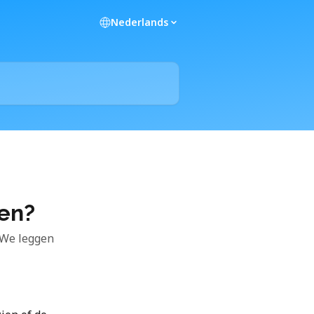
Nederlands
gen?
 We leggen